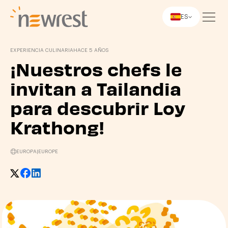
ES
Newrest
EXPERIENCIA CULINARIA
HACE 5 AÑOS
¡Nuestros chefs le
invitan a Tailandia
para descubrir Loy
Krathong!
EUROPA
|
EUROPE