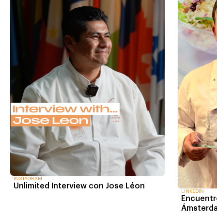
INSTAGRAM
Unlimited Interview con Jose Léon
LINKEDIN
Encuentr
Ámsterd