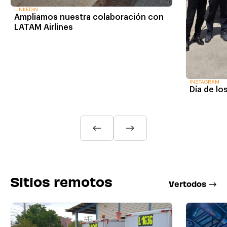
LINKEDIN
Ampliamos nuestra colaboración con
LATAM Airlines
INSTAGRAM
Día de lo
Sitios remotos
V
e
r
t
o
d
o
s