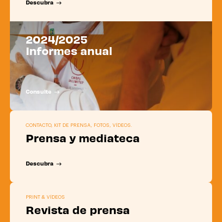
D
e
s
c
u
b
r
a
2024/2025
Informes anual
C
o
n
s
u
l
t
e
CONTACTO, KIT DE PRENSA, FOTOS, VÍDEOS.
Prensa y mediateca
D
e
s
c
u
b
r
a
PRINT & VÍDEOS
Revista de prensa