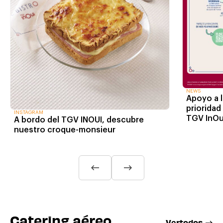
NEWS
Apoyo a 
prioridad
INSTAGRAM
TGV InOu
A bordo del TGV INOUI, descubre
nuestro croque-monsieur
Catering aéreo
V
e
r
t
o
d
o
s