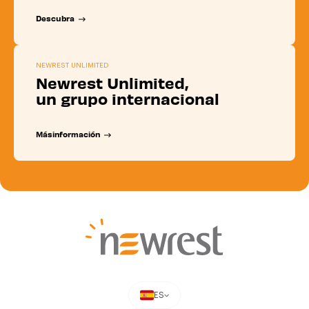
D
e
s
c
u
b
r
a
NEWREST UNLIMITED
Newrest Unlimited,
un grupo internacional
M
á
s
i
n
f
o
r
m
a
c
i
ó
n
ES