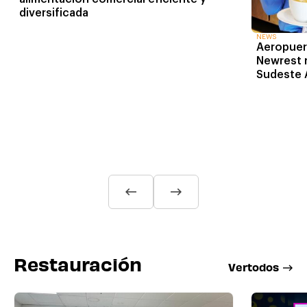
diversificada
NEWS
Aeropuer
Newrest r
Sudeste 
Restauración
V
e
r
t
o
d
o
s