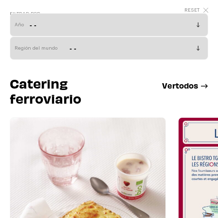
FILTRAR POR
Año
Región del mundo
Catering
V
e
r
t
o
d
o
s
ferroviario