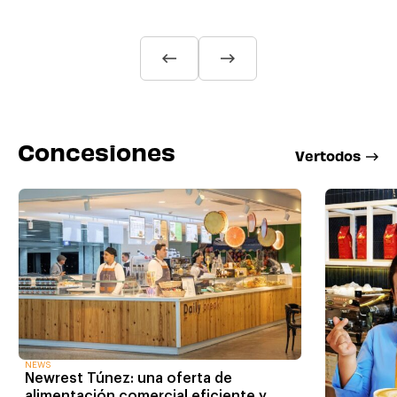
Concesiones
V
e
r
t
o
d
o
s
NEWS
Newrest Túnez: una oferta de
alimentación comercial eficiente y