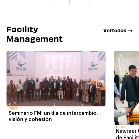
Facility
V
e
r
t
o
d
o
s
Management
NEWS
Seminario FM: un día de intercambio,
visión y cohesión
NEWS
Newrest 
de Facil