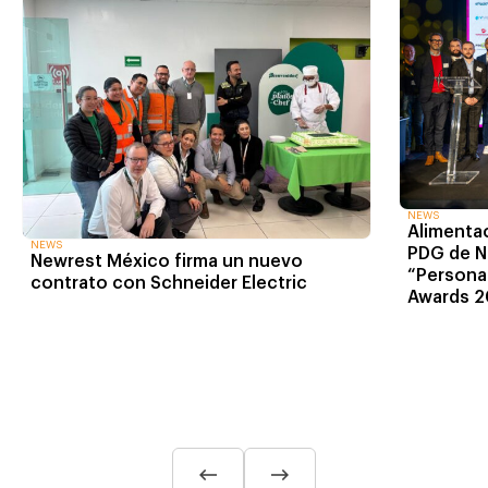
NEWS
Alimentac
NEWS
PDG de N
Newrest México firma un nuevo
“Personal
contrato con Schneider Electric
Awards 