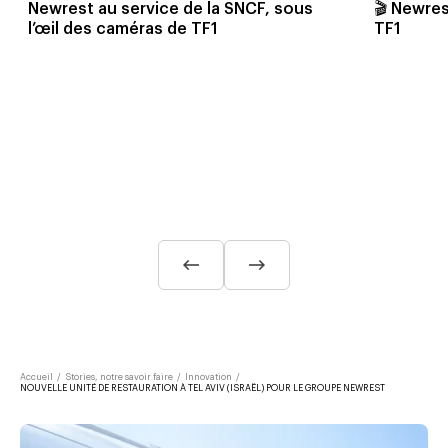
🎬 Newres
Newrest au service de la SNCF, sous
TF1
l’œil des caméras de TF1
Accueil
/
Stories, notre savoir faire
/
Innovation
/
NOUVELLE UNITÉ DE RESTAURATION À TEL AVIV (ISRAËL) POUR LE GROUPE NEWREST