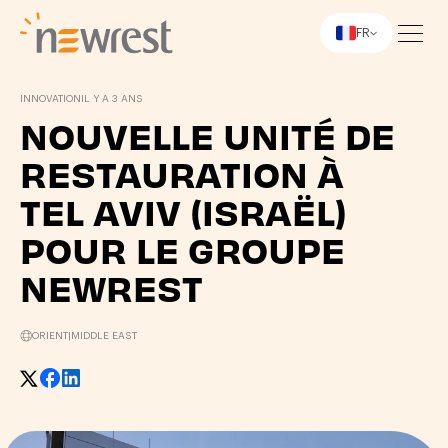
FR
Newrest
INNOVATION
IL Y A 3 ANS
NOUVELLE UNITÉ DE
RESTAURATION À
TEL AVIV (ISRAËL)
POUR LE GROUPE
NEWREST
ORIENT
|
MIDDLE EAST