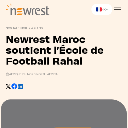
FR
Newrest
NOS TALENTS
IL Y A 9 ANS
Newrest Maroc
soutient l’École de
Football Rahal
AFRIQUE DU NORD
|
NORTH AFRICA