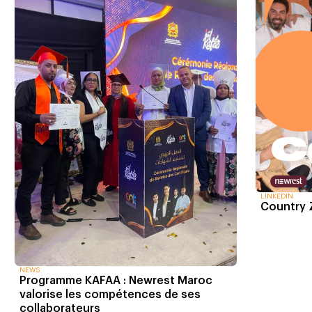
LINKEDIN
Country
NEWS
Programme KAFAA : Newrest Maroc
valorise les compétences de ses
collaborateurs