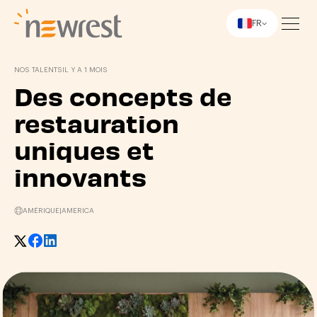
FR
Newrest
NOS TALENTS
IL Y A 1 MOIS
Des concepts de
restauration
uniques et
innovants
AMÉRIQUE
|
AMERICA