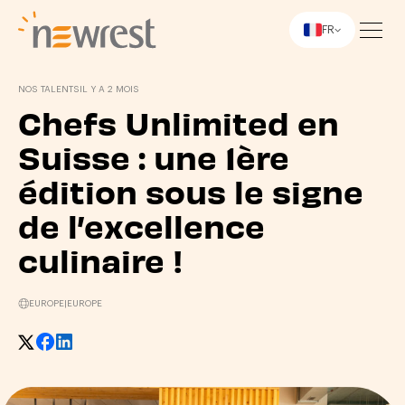
FR
Newrest
NOS TALENTS
IL Y A 2 MOIS
Chefs Unlimited en
Suisse : une 1ère
édition sous le signe
de l’excellence
culinaire !
EUROPE
|
EUROPE