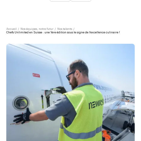
Accueil
/
Nos équipes, notre futur
/
Nos talents
/
Chefs Unlimited en Suisse : une 1ère édition sous le signe de l’excellence culinaire !