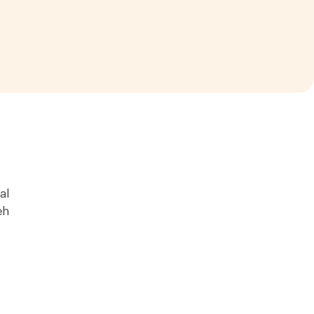
al
eh