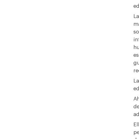
ed
La
ma
so
in
hu
es
gu
re
La
ed
Ah
de
ad
El
pe