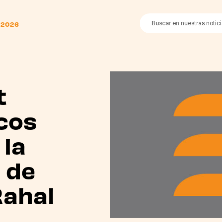
 2026
t
cos
 la
 de
Rahal