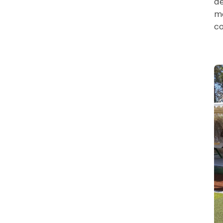
de
me
co