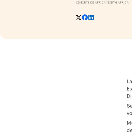
NORTE DE ÁFRICA
|
NORTH AFRICA
La
Es
Di
Se
vo
Mu
de