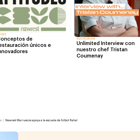
EWS
onceptos de
INSTAGRAM
Unlimited Interview con
estauración únicos e
nuestro chef Tristan
nnovadores
Coumenay
os
/
Newrest Marruecos apoya a la escuela de fútbol Rahal