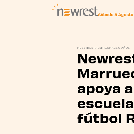
Sábado 8 Agosto
Newrest
NUESTROS TALENTOS
HACE 9 AÑOS
Newres
Marrue
apoya a
escuela
fútbol 