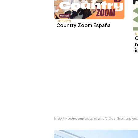
LINKEDIN
Country Zoom España
N
C
r
i
Inicio
/
Nuestros empleados, nuestro futuro
/
Nuestros talent