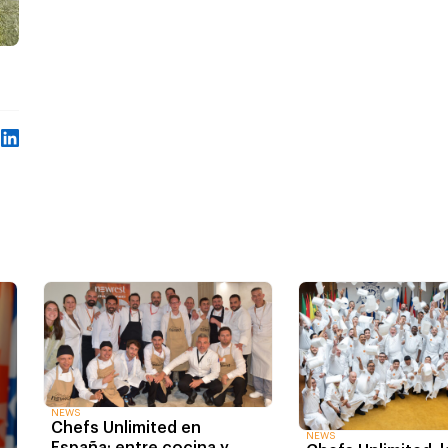
NEWS
Chefs Unlimited en
NEWS
España: entre cocina y