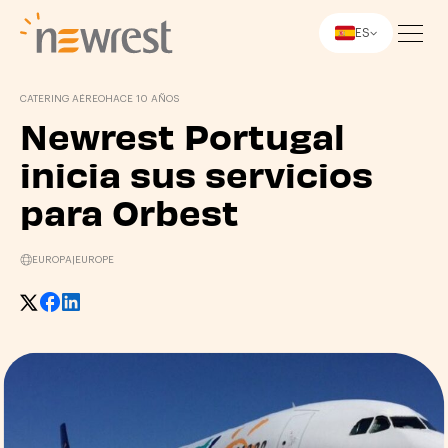
ES
Newrest
CATERING AÉREO
HACE 10 AÑOS
Newrest Portugal
inicia sus servicios
para Orbest
EUROPA
|
EUROPE