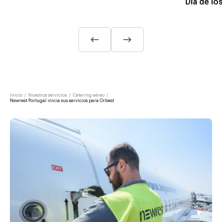
Día de lo
Inicio
/
Nuestros servicios
/
Catering aéreo
/
Newrest Portugal inicia sus servicios para Orbest