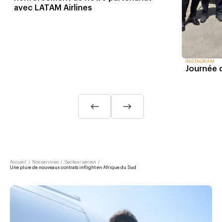
avec LATAM Airlines
INSTAGRAM
Journée 
Accueil
/
Nos services
/
Secteur aérien
/
Une pluie de nouveaux contrats inflight en Afrique du Sud