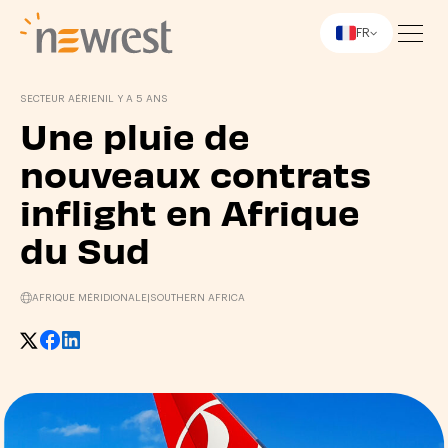
FR
Newrest
SECTEUR AÉRIEN
IL Y A 5 ANS
Une pluie de
nouveaux contrats
inflight en Afrique
du Sud
AFRIQUE MÉRIDIONALE
|
SOUTHERN AFRICA