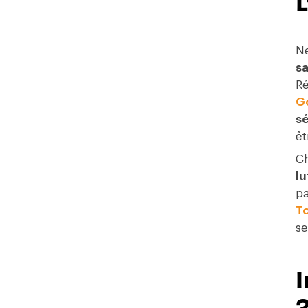
L
Ne
sa
Ré
G
sé
êt
Ch
lu
pa
T
se
I