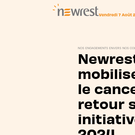
Vendredi 7 Août 
Newrest
NOS ENGAGEMENTS ENVERS NOS CO
Newres
mobilis
le cance
retour 
initiati
2024