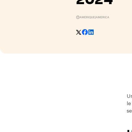
AMÉRIQUE
|
AMERICA
Un
le
se