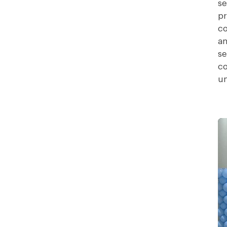
se
pr
co
am
se
co
u