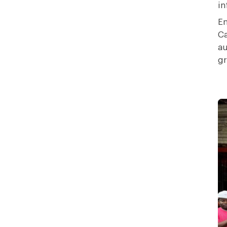
in
En
Ca
au
gr