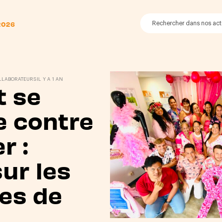
2026
LLABORATEURS
IL Y A 1 AN
t se
e contre
r :
sur les
ves de