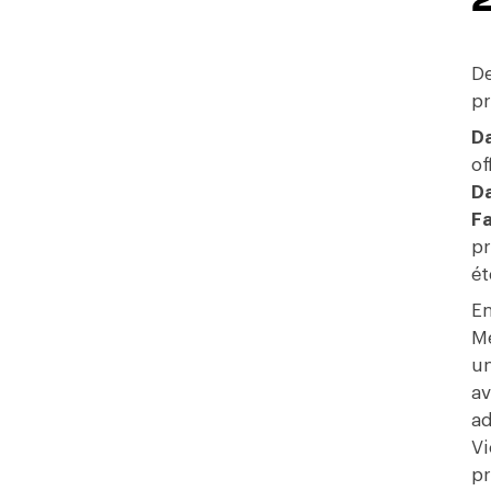
De
pr
Da
of
Da
Fa
pr
ét
En
Me
un
av
ad
Vi
pr