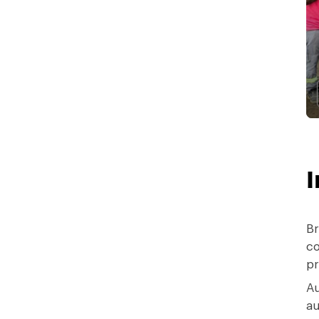
I
Br
c
pr
Au
au