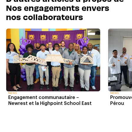
Nos engagements envers
nos collaborateurs
NEWS
NEWS
Engagement communautaire –
Promouvo
Newrest et la Highpoint School East
Pérou