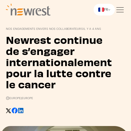
FR
Newrest
NOS ENGAGEMENTS ENVERS NOS COLLABORATEURS
IL Y A 4 ANS
Newrest continue
de s’engager
internationalement
pour la lutte contre
le cancer
EUROPE
|
EUROPE