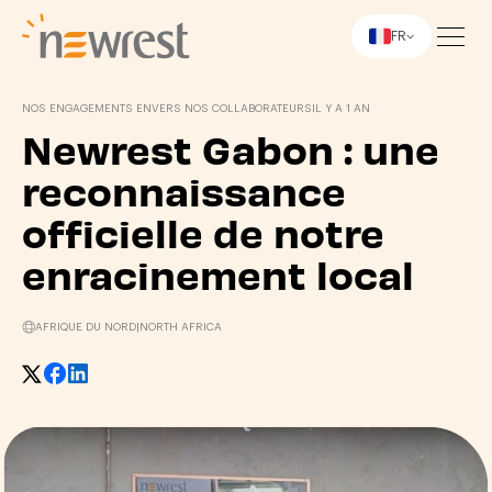
FR
Newrest
NOS ENGAGEMENTS ENVERS NOS COLLABORATEURS
IL Y A 1 AN
Newrest Gabon : une
reconnaissance
officielle de notre
enracinement local
AFRIQUE DU NORD
|
NORTH AFRICA