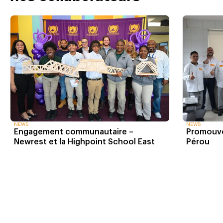
NEWS
NEWS
Engagement communautaire –
Promouvo
Newrest et la Highpoint School East
Pérou