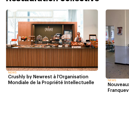
NEWS
Crushly by Newrest à l’Organisation
NEWS
Mondiale de la Propriété Intellectuelle
Nouveaux
Franquevi