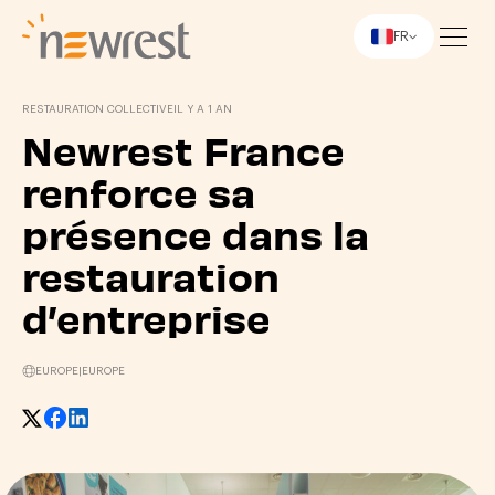
FR
Newrest
RESTAURATION COLLECTIVE
IL Y A 1 AN
Newrest France
renforce sa
présence dans la
restauration
d’entreprise
EUROPE
|
EUROPE