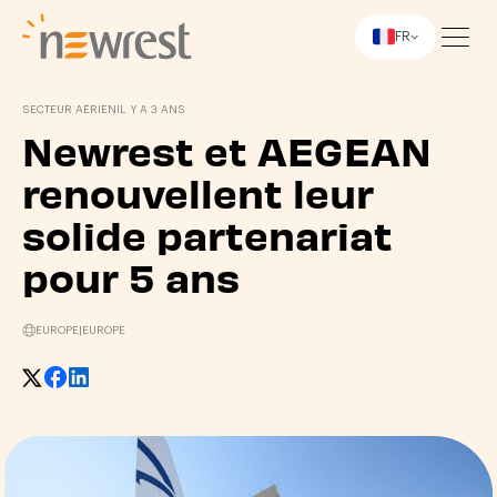
FR
Newrest
SECTEUR AÉRIEN
IL Y A 3 ANS
Newrest et AEGEAN
renouvellent leur
solide partenariat
pour 5 ans
EUROPE
|
EUROPE