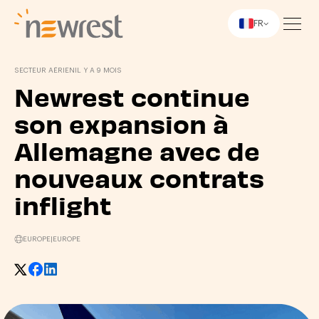
FR
Newrest
SECTEUR AÉRIEN
IL Y A 9 MOIS
Newrest continue
son expansion à
Allemagne avec de
nouveaux contrats
inflight
EUROPE
|
EUROPE