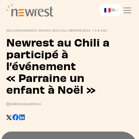
FR
Newrest
NOS ENGAGEMENTS ENVERS NOS COLLABORATEURS
IL Y A 9 ANS
Newrest au Chili a
participé à
l’événement
« Parraine un
enfant à Noël »
AMÉRIQUE
|
AMERICA