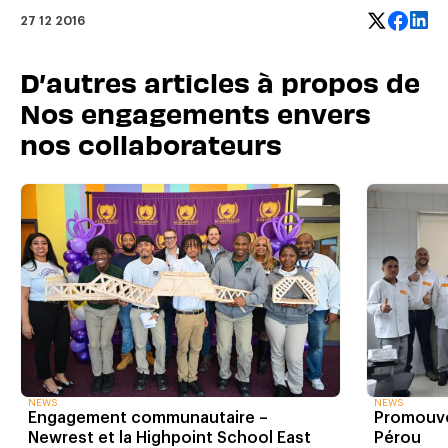
27 12 2016
D’autres articles à propos de
Nos engagements envers
nos collaborateurs
NEWS
NEWS
Engagement communautaire –
Promouvo
Newrest et la Highpoint School East
Pérou