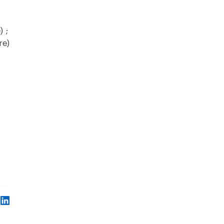
 ;
re)