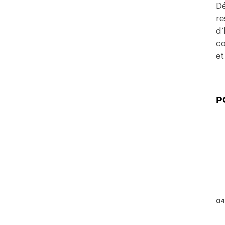
Dé
re
d’
co
et
P
04