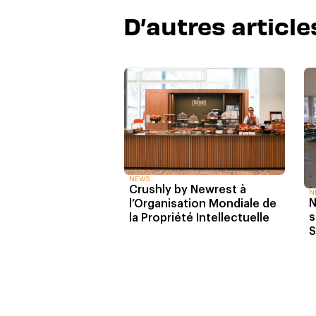
D’autres article
NEWS
Crushly by Newrest à
N
N
l’Organisation Mondiale de
s
la Propriété Intellectuelle
S