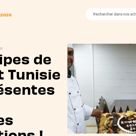
 2026
NS
ipes de
 Tunisie
ésentes
es
tions !