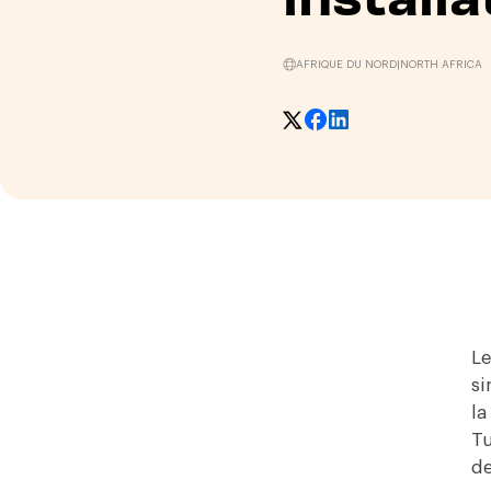
AFRIQUE DU NORD
|
NORTH AFRICA
Le
si
la
Tu
de