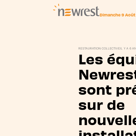
Dimanche 9 Août
Newrest
RESTAURATION COLLECTIVE
IL Y A 6 A
Les équ
Newrest
sont pr
sur de
nouvell
installa