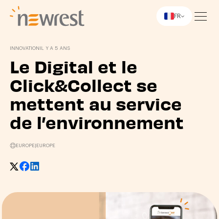
FR
Newrest
INNOVATION
IL Y A 5 ANS
Le Digital et le
Click&Collect se
mettent au service
de l’environnement
EUROPE
|
EUROPE