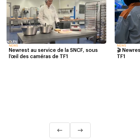
NEWS
NEWS
🎬 Newres
Newrest au service de la SNCF, sous
TF1
l’œil des caméras de TF1