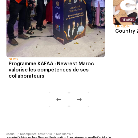
LINKEDIN
Country
NEWS
Programme KAFAA : Newrest Maroc
valorise les compétences de ses
collaborateurs
Accueil
/
Nos équipes, notre futur
/
Nos talents
/
Journée Cohésion chez Newrest Restauration Française en Nouvelle-Calédonie