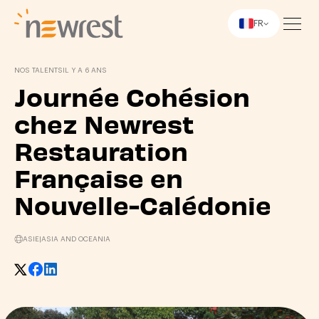
FR
Newrest
NOS TALENTS
IL Y A 6 ANS
Journée Cohésion
chez Newrest
Restauration
Française en
Nouvelle-Calédonie
ASIE
|
ASIA AND OCEANIA