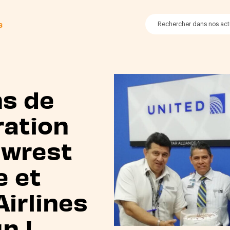
6
s de
ration
ewrest
 et
Airlines
n !