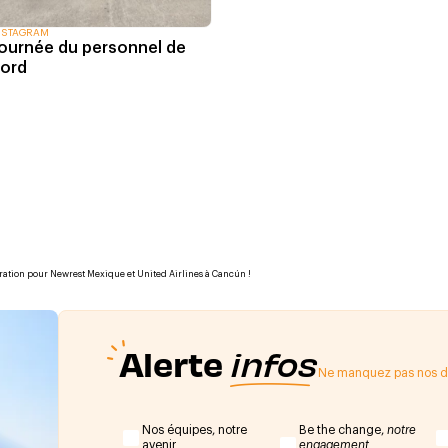
NSTAGRAM
ournée du personnel de
ord
ration pour Newrest Mexique et United Airlines à Cancún !
Alerte
infos
Ne manquez pas nos de
Nos équipes, notre
Be the change,
notre
avenir
engagement