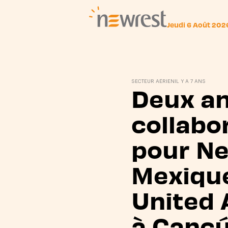
Jeudi 6 Août 202
Newrest
SECTEUR AÉRIEN
IL Y A 7 ANS
Deux an
collabo
pour N
Mexique
United 
à Cancú