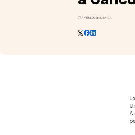
AMÉRIQUE
|
AMERICA
Le
Un
À 
pe