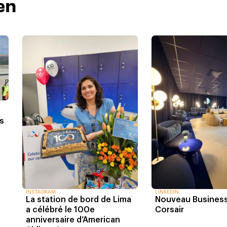
en
s
INSTAGRAM
LINKEDIN
La station de bord de Lima
Nouveau Busines
a célébré le 100e
Corsair
anniversaire d’American