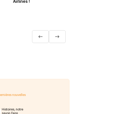
Airlines !
rnières nouvelles
Histoires, notre
savoir-faire