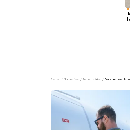
I
J
b
Accueil
/
Nos services
/
Secteur aérien
/
Deux ans de collabo