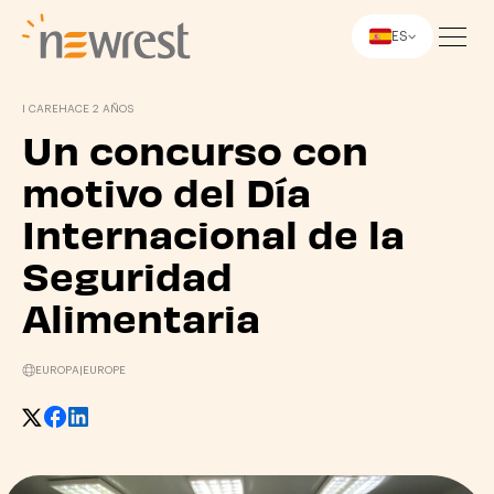
ES
Newrest
I CARE
HACE 2 AÑOS
Un concurso con
motivo del Día
Internacional de la
Seguridad
Alimentaria
EUROPA
|
EUROPE