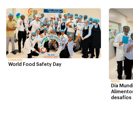
LINKEDIN
World Food Safety Day
NEWS
Día Mundi
Alimentos
desafíos