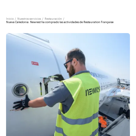
Inicio
/
Nuestros servicios
/
Restauración
/
Nueva Caledonia: Newrest ha comprado las actividades de Restauration Française