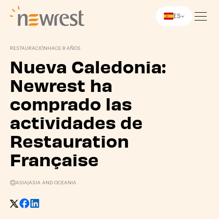
ES
Newrest
RESTAURACIÓN
HACE 8 AÑOS
Nueva Caledonia:
Newrest ha
comprado las
actividades de
Restauration
Française
ASIA
|
ASIA AND OCEANIA