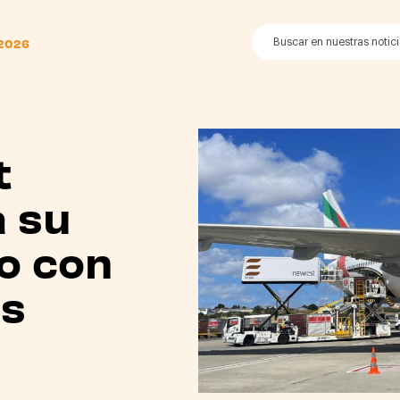
 2026
t
 su
o con
es