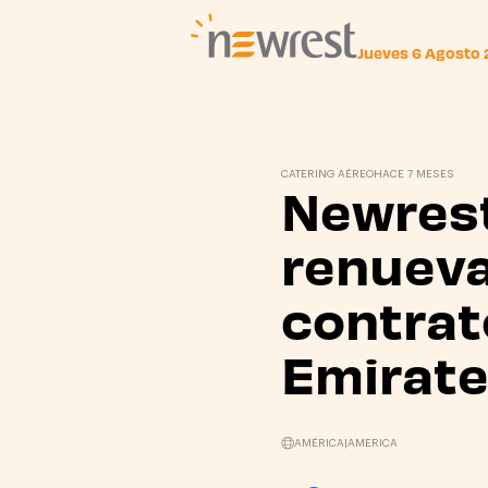
Jueves 6 Agosto
Newrest
CATERING AÉREO
HACE 7 MESES
Newres
renueva
contrat
Emirat
AMÉRICA
|
AMERICA