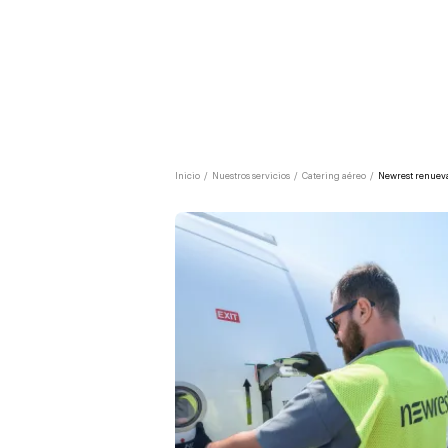
Inicio
/
Nuestros servicios
/
Catering aéreo
/
Newrest renueva