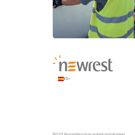
ES
©2026 Newrest
Menciones legales
Creditos
Cookies