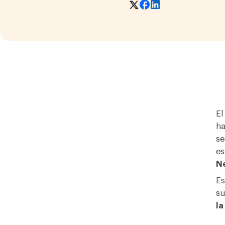
El
ha
se
es
N
Es
su
la