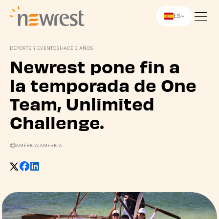
ES
Newrest
DEPORTE Y EVENTOS
HACE 3 AÑOS
Newrest pone fin a
la temporada de One
Team, Unlimited
Challenge.
AMÉRICA
|
AMERICA