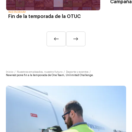
Campaña
INSTAGRAM
Fin de la temporada de la OTUC
Inicio
/
Nuestros empleados, nuestro futuro
/
Deporte y eventos
/
Newrest pone fin a la temporada de One Team, Unlimited Challenge.