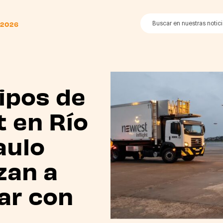
 2026
ipos de
 en Río
aulo
zan a
ar con