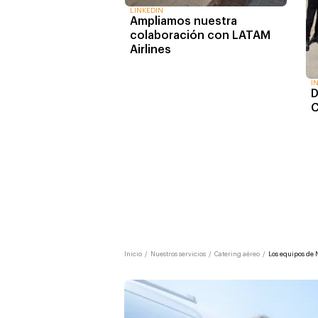
LINKEDIN
Ampliamos nuestra
colaboración con LATAM
Airlines
I
D
C
Inicio
/
Nuestros servicios
/
Catering aéreo
/
Los equipos de 