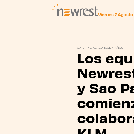
Viernes 7 Agosto
Newrest
CATERING AÉREO
HACE 4 AÑOS
Los equ
Newrest
y Sao P
comien
colabor
KLM