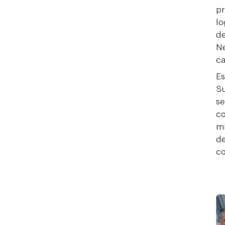
pr
lo
de
Ne
ca
Es
Su
se
co
mi
de
co