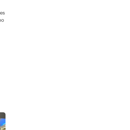
nes
po