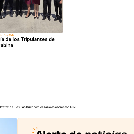
NSTAGRAM
ía de los Tripulantes de
abina
Newrest en Río y Sao Paulo comienzan a colaborar con KLM
Alerta de
noticias