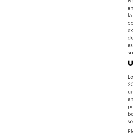
Ne
en
la
co
ex
de
es
so
U
Lo
20
un
en
pr
bo
se
Rí