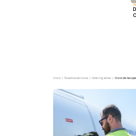
I
D
C
Inicio
/
Nuestros servicios
/
Catering aéreo
/
Inicio de las o