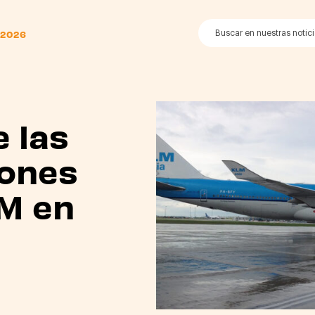
 2026
e las
iones
M en