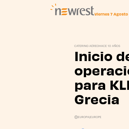
Viernes 7 Agosto
Newrest
CATERING AÉREO
HACE 10 AÑOS
Inicio d
operac
para KL
Grecia
EUROPA
|
EUROPE