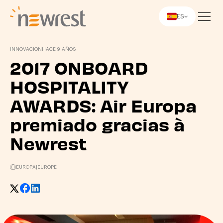
ES
Newrest
INNOVACIÓN
HACE 9 AÑOS
2017 ONBOARD
HOSPITALITY
AWARDS: Air Europa
premiado gracias à
Newrest
EUROPA
|
EUROPE