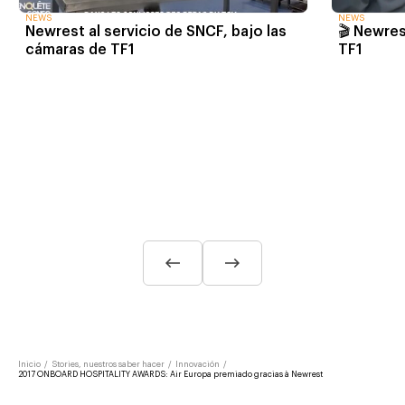
NEWS
NEWS
🎬 Newre
Newrest al servicio de SNCF, bajo las
TF1
cámaras de TF1
Inicio
/
Stories, nuestros saber hacer
/
Innovación
/
2017 ONBOARD HOSPITALITY AWARDS: Air Europa premiado gracias à Newrest