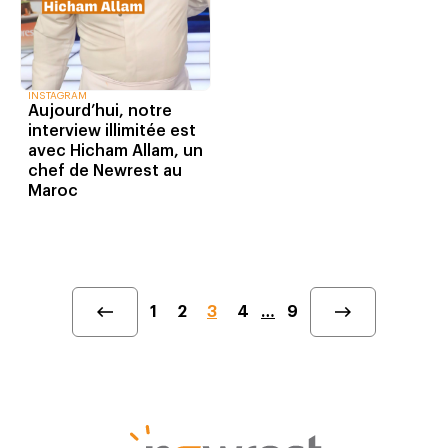
INSTAGRAM
Aujourd’hui, notre
interview illimitée est
avec Hicham Allam, un
chef de Newrest au
Maroc
1
2
3
4
…
9