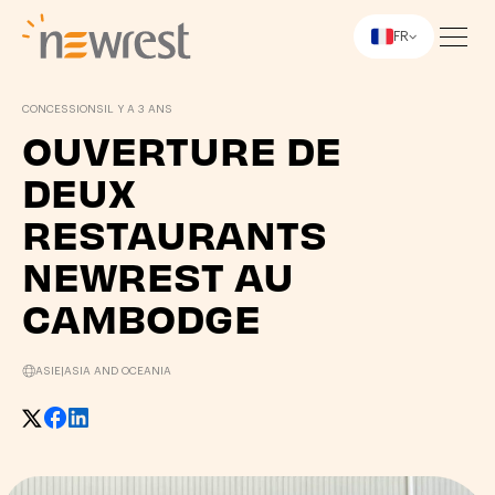
FR
Newrest
CONCESSIONS
IL Y A 3 ANS
OUVERTURE DE
DEUX
RESTAURANTS
NEWREST AU
CAMBODGE
ASIE
|
ASIA AND OCEANIA