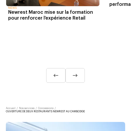
performan
NEWS
Newrest Maroc mise sur la formation
pour renforcer l’expérience Retail
Accueil
/
Nos services
/
Concessions
/
OUVERTURE DE DEUX RESTAURANTS NEWREST AU CAMBODGE