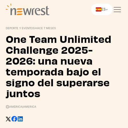
ES
Newrest
DEPORTE Y EVENTOS
HACE 7 MESES
One Team Unlimited
Challenge 2025-
2026: una nueva
temporada bajo el
signo del superarse
juntos
AMÉRICA
|
AMERICA