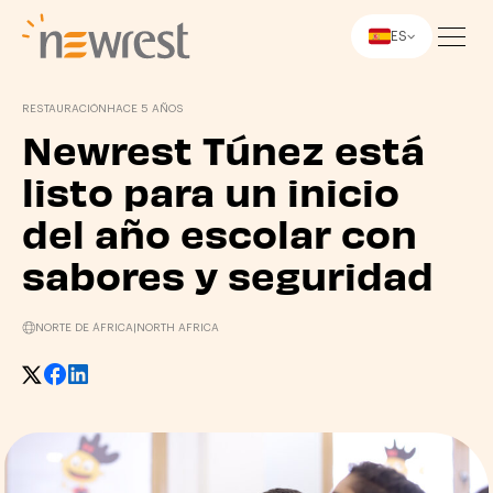
ES
Newrest
RESTAURACIÓN
HACE 5 AÑOS
Newrest Túnez está
listo para un inicio
del año escolar con
sabores y seguridad
NORTE DE ÁFRICA
|
NORTH AFRICA