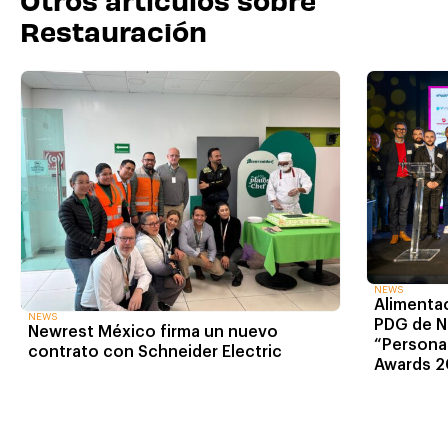
Restauración
NEWS
Alimentac
NEWS
PDG de N
Newrest México firma un nuevo
“Personal
contrato con Schneider Electric
Awards 