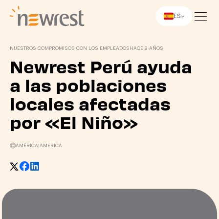
ES
Newrest
NUESTROS COMPROMISOS CON LOS EMPLEADOS
HACE 9 AÑOS
Newrest Perú ayuda
a las poblaciones
locales afectadas
por «El Niño»
AMÉRICA
|
AMERICA