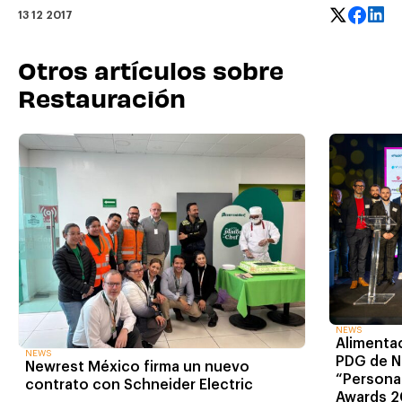
13 12 2017
Otros artículos sobre
Restauración
NEWS
Alimentac
NEWS
PDG de N
Newrest México firma un nuevo
“Personal
contrato con Schneider Electric
Awards 