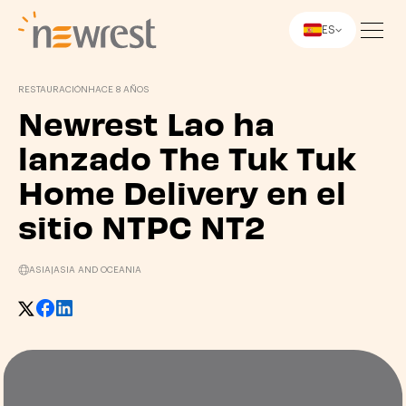
ES
Newrest
RESTAURACIÓN
HACE 8 AÑOS
Newrest Lao ha
lanzado The Tuk Tuk
Home Delivery en el
sitio NTPC NT2
ASIA
|
ASIA AND OCEANIA