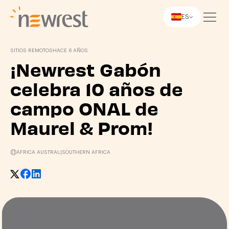
ES
Newrest
SITIOS REMOTOS
HACE 6 AÑOS
¡Newrest Gabón
celebra 10 años de
campo ONAL de
Maurel & Prom!
ÁFRICA AUSTRAL
|
SOUTHERN AFRICA