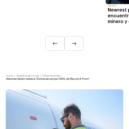
NEWS
Newrest p
encuentr
minero y
Inicio
/
Nuestros servicios
/
Sitios remotos
/
¡Newrest Gabón celebra 10 años de campo ONAL de Maurel & Prom!