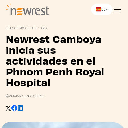
ES
Newrest
SITIOS REMOTOS
HACE 1 AÑO
Newrest Camboya
inicia sus
actividades en el
Phnom Penh Royal
Hospital
ASIA
|
ASIA AND OCEANIA