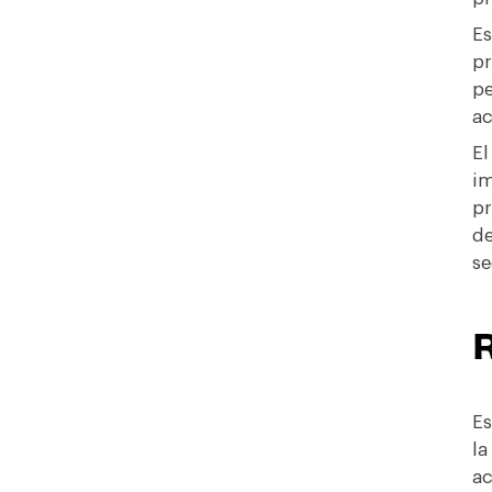
Es
pr
pe
ac
El
im
pr
de
se
R
Es
la
ac