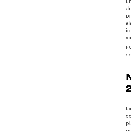
En
de
pr
el
im
vi
Es
co
N
L
co
pl
pr