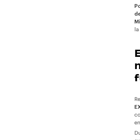
Po
de
M
la
n
f
Re
E
co
en
Du