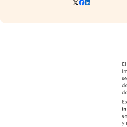
El
im
se
de
de
Es
i
en
y 