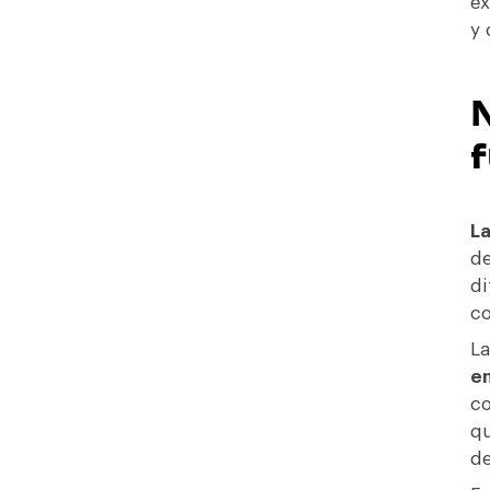
ex
y 
N
L
de
di
co
La
e
co
qu
de