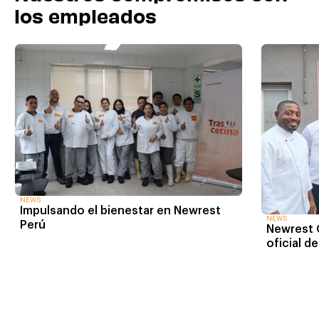
los empleados
NEWS
Impulsando el bienestar en Newrest
NEWS
Perú
Newrest 
oficial d