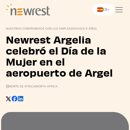
ES
Newrest
NUESTROS COMPROMISOS CON LOS EMPLEADOS
HACE 9 AÑOS
Newrest Argelia
celebró el Día de la
Mujer en el
aeropuerto de Argel
NORTE DE ÁFRICA
|
NORTH AFRICA