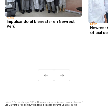
NEWS
Impulsando el bienestar en Newrest
NEWS
Perú
Newrest 
oficial d
Inicio
/
Be the change, RSC
/
Nuestros compromisos con los empleados
/
Los Universitarios de Nouville, sensibilizados durante una día «salud»