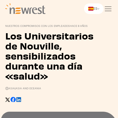
ES
Newrest
NUESTROS COMPROMISOS CON LOS EMPLEADOS
HACE 8 AÑOS
Los Universitarios
de Nouville,
sensibilizados
durante una día
«salud»
ASIA
|
ASIA AND OCEANIA