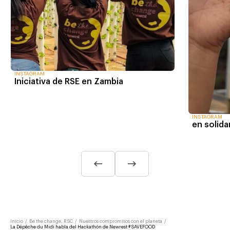
INSTAGRAM
Iniciativa de RSE en Zambia
INSTAGRAM
en solida
Inicio
/
Be the change, RSC
/
Nuestros compromisos con el planeta
/
La Dépêche du Midi habla del Hackathón de Newrest #SAVEFOOD