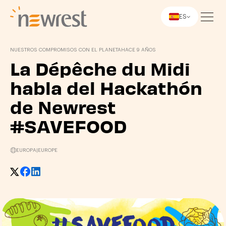
ES
Newrest
NUESTROS COMPROMISOS CON EL PLANETA
HACE 9 AÑOS
La Dépêche du Midi
habla del Hackathón
de Newrest
#SAVEFOOD
EUROPA
|
EUROPE