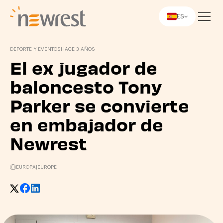
ES
Newrest
DEPORTE Y EVENTOS
HACE 3 AÑOS
El ex jugador de
baloncesto Tony
Parker se convierte
en embajador de
Newrest
EUROPA
|
EUROPE