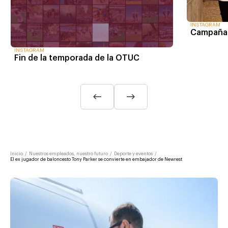
INSTAGRAM
Campaña
INSTAGRAM
Fin de la temporada de la OTUC
Inicio
/
Nuestros empleados, nuestro futuro
/
Deporte y eventos
/
El ex jugador de baloncesto Tony Parker se convierte en embajador de Newrest