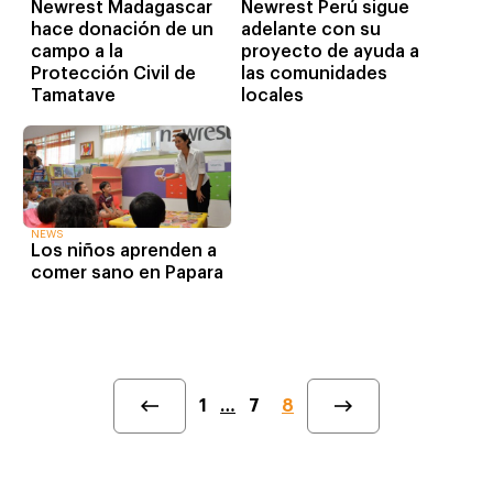
Newrest Madagascar
Newrest Perú sigue
hace donación de un
adelante con su
campo a la
proyecto de ayuda a
Protección Civil de
las comunidades
Tamatave
locales
NEWS
Los niños aprenden a
comer sano en Papara
1
…
7
8