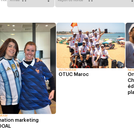
R PAR
Année
Région du monde
INSTAGRAM
NE
OTUC Maroc
On
Ch
éd
pl
GRAM
ation marketing
OOAL