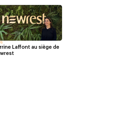
WS
rrine Laffont au siège de
wrest