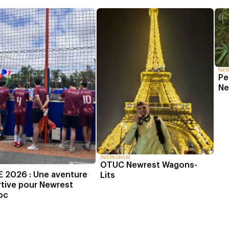
NE
Pe
Ne
INSTAGRAM
OTUC Newrest Wagons-
 2026 : Une aventure
Lits
tive pour Newrest
oc