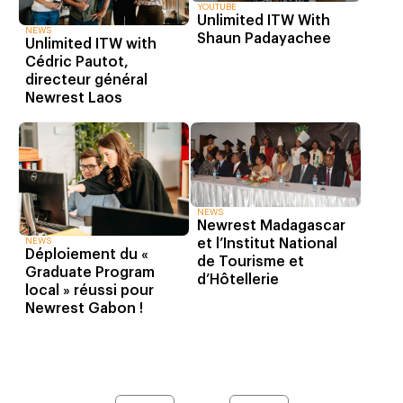
YOUTUBE
Unlimited ITW With
NEWS
Shaun Padayachee
Unlimited ITW with
Cédric Pautot,
directeur général
Newrest Laos
NEWS
Newrest Madagascar
et l’Institut National
NEWS
Déploiement du «
de Tourisme et
Graduate Program
d’Hôtellerie
local » réussi pour
Newrest Gabon !