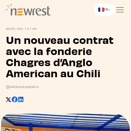
FR
Newrest
BASES VIE
IL Y A 1 AN
Un nouveau contrat
avec la fonderie
Chagres d’Anglo
American au Chili
AMÉRIQUE
|
AMERICA