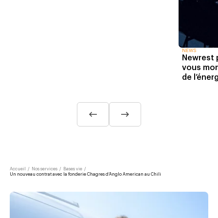
NEWS
Newrest 
vous mon
de l’éner
Accueil
/
Nos services
/
Bases vie
/
Un nouveau contrat avec la fonderie Chagres d’Anglo American au Chili