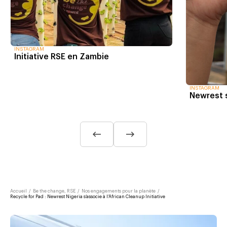
INSTAGRAM
Initiative RSE en Zambie
INSTAGRAM
Newrest s
Accueil
/
Be the change, RSE
/
Nos engagements pour la planète
/
Recycle for Pad : Newrest Nigeria s’associe à l’African Cleanup Initiative