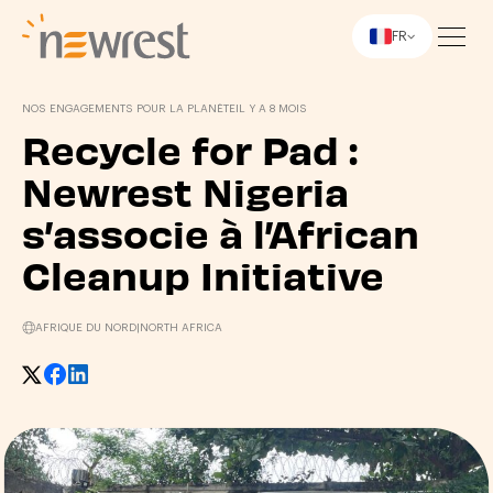
FR
Newrest
NOS ENGAGEMENTS POUR LA PLANÈTE
IL Y A 8 MOIS
Recycle for Pad :
Newrest Nigeria
s’associe à l’African
Cleanup Initiative
AFRIQUE DU NORD
|
NORTH AFRICA