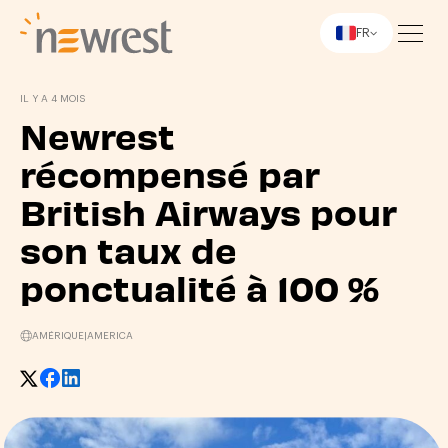
FR
Newrest
IL Y A 4 MOIS
Newrest
récompensé par
British Airways pour
son taux de
ponctualité à 100 %
AMÉRIQUE
|
AMERICA