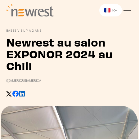
FR
Newrest
BASES VIE
IL Y A 2 ANS
Newrest au salon
EXPONOR 2024 au
Chili
AMÉRIQUE
|
AMERICA