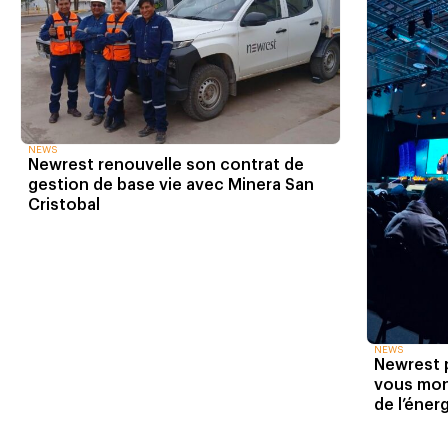
NEWS
Newrest renouvelle son contrat de
gestion de base vie avec Minera San
Cristobal
NEWS
Newrest 
vous mon
de l’éner