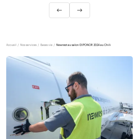
Accueil
/
Nos services
/
Bases vie
/
Newrest au salon EXPONOR 2024 au Chili