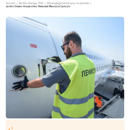
Accueil
/
Be the change, RSE
/
Nos engagements pour la planète
/
Jardin Green House chez Newrest Mexico à Cancún