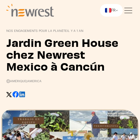
FR
Newrest
NOS ENGAGEMENTS POUR LA PLANÈTE
IL Y A 1 AN
Jardin Green House
chez Newrest
Mexico à Cancún
AMÉRIQUE
|
AMERICA