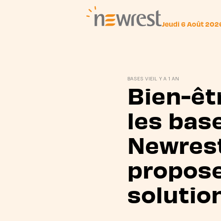
Jeudi 6 Août 202
Newrest
BASES VIE
IL Y A 1 AN
Bien-êt
les base
Newres
propos
solutio