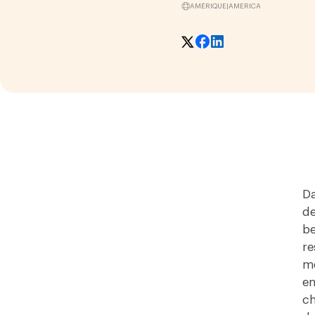
AMÉRIQUE
|
AMERICA
Da
de
be
re
mé
en
ch