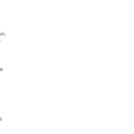
on.
r
re
e