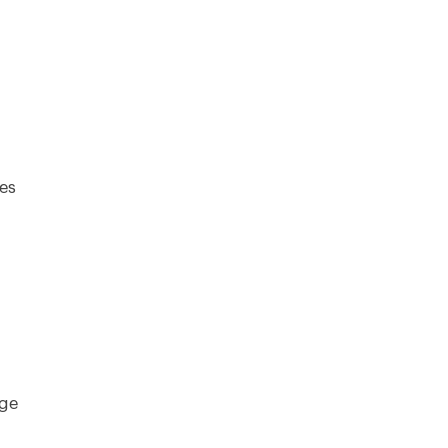
es
age