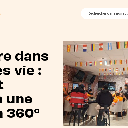
6
re dans
s vie :
t
e une
n 360°