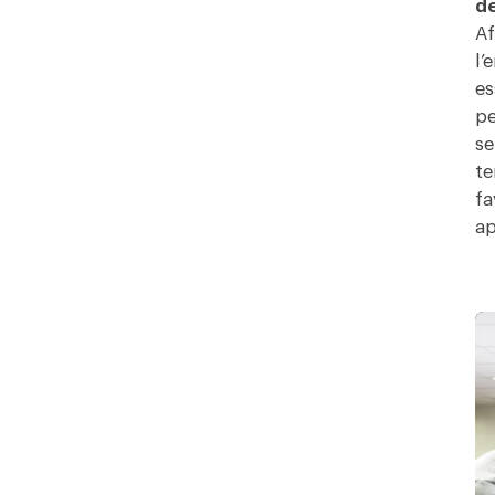
de
Af
l’
es
pe
se
te
fa
ap