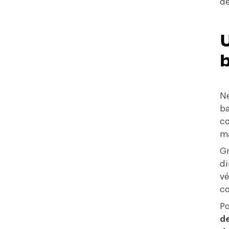
de
U
b
N
ba
c
ma
Gr
di
vé
co
Po
de