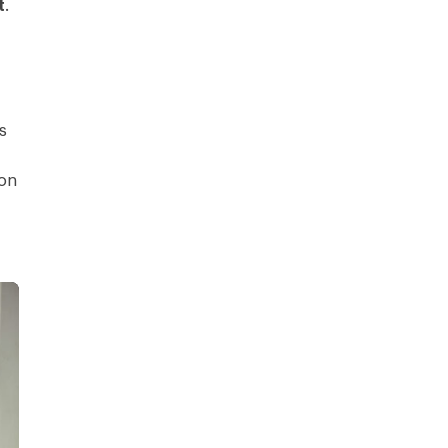
t
.
s
ion